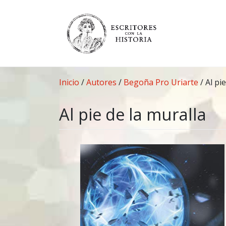
Saltar
al
contenido
Inicio
/
Autores
/
Begoña Pro Uriarte
/
Al pi
Al pie de la muralla