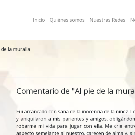
Inicio
Quiénes somos
Nuestras Redes
No
e de la muralla
Comentario de "Al pie de la mural
Fui arrancado con saña de la inocencia de la niñez. 
y aniquilaron a mis parientes y amigos, obligándo
robarme mi vida para jugar con ella. Me crie ent
aspecto semejante al nuestro, carecen de alma y, s