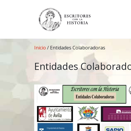
Saltar
al
contenido
Inicio
/
Entidades Colaboradoras
Entidades Colaborad