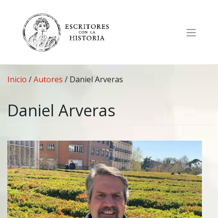
Saltar
al
contenido
Inicio
/
Autores
/
Daniel Arveras
Daniel Arveras