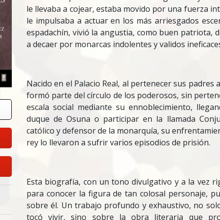
le llevaba a cojear, estaba movido por una fuerza in
le impulsaba a actuar en los más arriesgados escen
espadachín, vivió la angustia, como buen patriota
a decaer por monarcas indolentes y validos ineficace
Nacido en el Palacio Real, al pertenecer sus padres 
formó parte del círculo de los poderosos, sin perten
escala social mediante su ennoblecimiento, llega
duque de Osuna o participar en la llamada Conju
católico y defensor de la monarquía, su enfrentamien
rey lo llevaron a sufrir varios episodios de prisión.
Esta biografía, con un tono divulgativo y a la vez 
para conocer la figura de tan colosal personaje, p
sobre él. Un trabajo profundo y exhaustivo, no solo
tocó vivir, sino sobre la obra literaria que pr