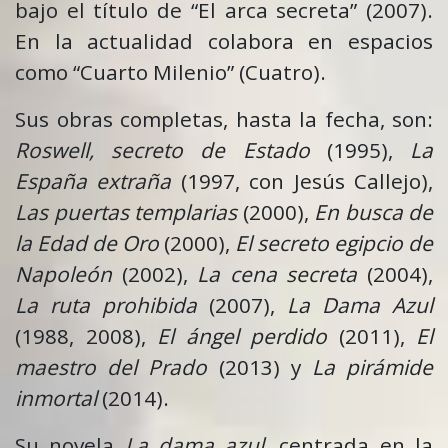
bajo el título de “El arca secreta” (2007).
En la actualidad colabora en espacios
como “Cuarto Milenio” (Cuatro).
Sus obras completas, hasta la fecha, son:
Roswell, secreto de Estado
(1995),
La
España extraña
(1997, con Jesús Callejo),
Las puertas templarias
(2000),
En busca de
la Edad de Oro
(2000),
El secreto egipcio de
Napoleón
(2002),
La cena secreta
(2004),
La ruta prohibida
(2007),
La
Dama Azul
(1988, 2008),
El ángel perdido
(2011),
El
maestro del Prado
(2013) y
La pirámide
inmortal
(2014).
Su novela
La dama azul
, centrada en la