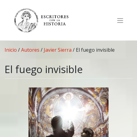
Saltar
al
contenido
Inicio
/
Autores
/
Javier Sierra
/
El fuego invisible
El fuego invisible