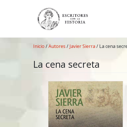
Saltar
al
contenido
Inicio
/
Autores
/
Javier Sierra
/
La cena secr
La cena secreta