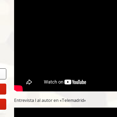
Entrevista l al autor en «Telemadrid»