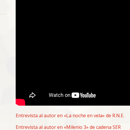
Entrevista al autor en «La noche en vela» de R.N.E.
Entrevista al autor en «Milenio 3» de cadena SER