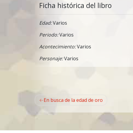
Ficha histórica del libro
Edad:
Varios
Periodo:
Varios
Acontecimiento:
Varios
Personaje:
Varios
Navegación
En busca de la edad de oro
de
entradas