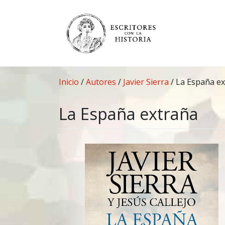
Saltar
al
contenido
Inicio
/
Autores
/
Javier Sierra
/
La España e
La España extraña