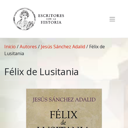
Saltar
al
contenido
Inicio
/
Autores
/
Jesús Sánchez Adalid
/
Félix de
Lusitania
Félix de Lusitania