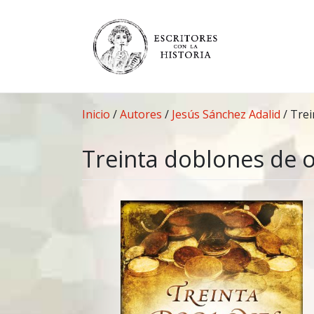
Saltar
al
contenido
Inicio
/
Autores
/
Jesús Sánchez Adalid
/
Trei
Treinta doblones de 