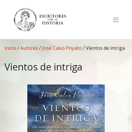
Saltar
al
contenido
Inicio
/
Autores
/
José Calvo Poyato
/
Vientos de intriga
Vientos de intriga