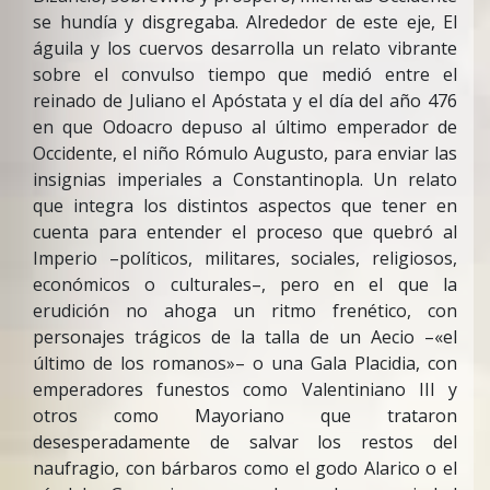
se hundía y disgregaba. Alrededor de este eje, El
águila y los cuervos desarrolla un relato vibrante
sobre el convulso tiempo que medió entre el
reinado de Juliano el Apóstata y el día del año 476
en que Odoacro depuso al último emperador de
Occidente, el niño Rómulo Augusto, para enviar las
insignias imperiales a Constantinopla. Un relato
que integra los distintos aspectos que tener en
cuenta para entender el proceso que quebró al
Imperio –políticos, militares, sociales, religiosos,
económicos o culturales–, pero en el que la
erudición no ahoga un ritmo frenético, con
personajes trágicos de la talla de un Aecio –«el
último de los romanos»– o una Gala Placidia, con
emperadores funestos como Valentiniano III y
otros como Mayoriano que trataron
desesperadamente de salvar los restos del
naufragio, con bárbaros como el godo Alarico o el