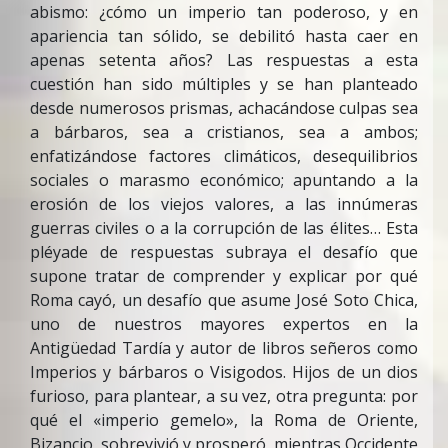
abismo: ¿cómo un imperio tan poderoso, y en
apariencia tan sólido, se debilitó hasta caer en
apenas setenta años? Las respuestas a esta
cuestión han sido múltiples y se han planteado
desde numerosos prismas, achacándose culpas sea
a bárbaros, sea a cristianos, sea a ambos;
enfatizándose factores climáticos, desequilibrios
sociales o marasmo económico; apuntando a la
erosión de los viejos valores, a las innúmeras
guerras civiles o a la corrupción de las élites… Esta
pléyade de respuestas subraya el desafío que
supone tratar de comprender y explicar por qué
Roma cayó, un desafío que asume José Soto Chica,
uno de nuestros mayores expertos en la
Antigüedad Tardía y autor de libros señeros como
Imperios y bárbaros o Visigodos. Hijos de un dios
furioso, para plantear, a su vez, otra pregunta: por
qué el «imperio gemelo», la Roma de Oriente,
Bizancio, sobrevivió y prosperó, mientras Occidente