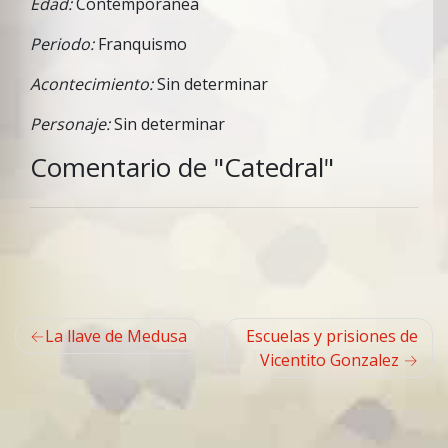
Edad:
Contemporanea
Periodo:
Franquismo
Acontecimiento:
Sin determinar
Personaje:
Sin determinar
Comentario de "Catedral"
Navegación
La llave de Medusa
Escuelas y prisiones de
de
Vicentito Gonzalez
entradas