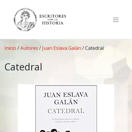
Saltar
al
contenido
Inicio
/
Autores
/
Juan Eslava Galán
/
Catedral
Catedral