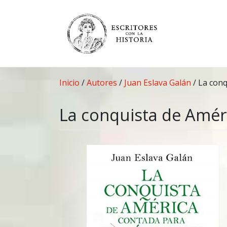
Saltar
al
contenido
Inicio
/
Autores
/
Juan Eslava Galán
/
La conq
La conquista de Amér