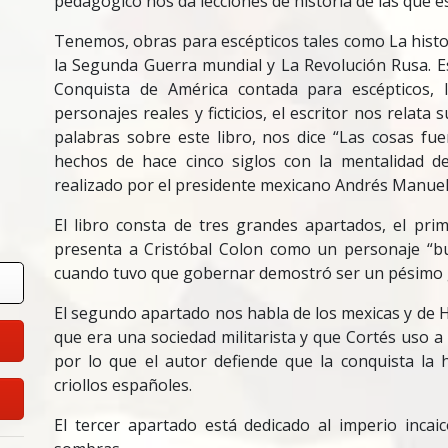
pedagógico nos da lecciones de historia de las que es 
Tenemos, obras para escépticos tales como La histo
la Segunda Guerra mundial y La Revolución Rusa. E
Conquista de América contada para escépticos, 
personajes reales y ficticios, el escritor nos relata 
palabras sobre este libro, nos dice “Las cosas f
hechos de hace cinco siglos con la mentalidad de
realizado por el presidente mexicano Andrés Manue
El libro consta de tres grandes apartados, el pri
presenta a Cristóbal Colon como un personaje “b
cuando tuvo que gobernar demostró ser un pésimo
El segundo apartado nos habla de los mexicas y de H
que era una sociedad militarista y que Cortés uso a 
por lo que el autor defiende que la conquista la h
criollos españoles.
El tercer apartado está dedicado al imperio incai