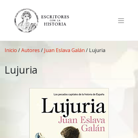
Saltar
al
contenido
Inicio
/
Autores
/
Juan Eslava Galán
/
Lujuria
Lujuria