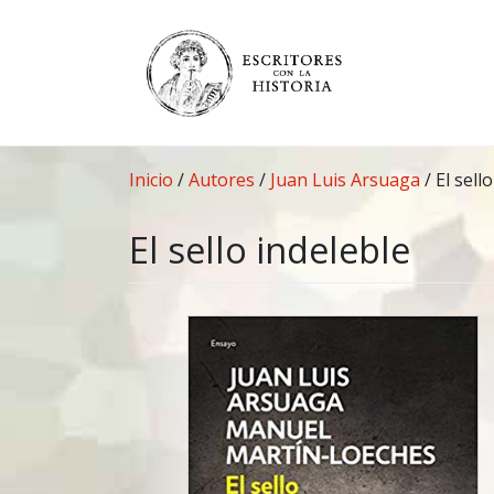
Saltar
al
contenido
Inicio
/
Autores
/
Juan Luis Arsuaga
/
El sell
El sello indeleble