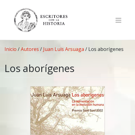
Saltar
al
contenido
Inicio
/
Autores
/
Juan Luis Arsuaga
/
Los aborígenes
Los aborígenes