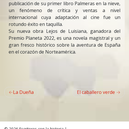
publicación de su primer libro
Palmeras en la nieve
,
un fenómeno de crítica y ventas a nivel
internacional cuya adaptación al cine fue un
rotundo éxito en taquilla
.
Su nueva obra
Lejos de Luisiana, ganadora del
Premio Planeta 2022,
es una novela magistral y un
gran fresco histórico sobre la aventura de España
en el corazón de Norteamérica.
Navegación
La Dueña
El caballero verde
de
entradas
© 2026
Escritores con la historia
|