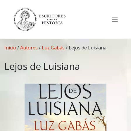
Saltar
al
contenido
Inicio
/
Autores
/
Luz Gabás
/
Lejos de Luisiana
Lejos de Luisiana