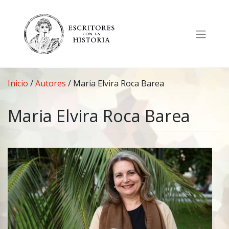
Saltar
al
contenido
Inicio
/
Autores
/
Maria Elvira Roca Barea
Maria Elvira Roca Barea