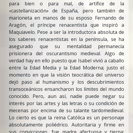
para bien o para mal, de artífice de la
«castellanización» de España, pero también de
marioneta en manos de su esposo Fernando de
Aragón, el príncipe renacentista que inspiró a
Maquiavelo. Pese a ser la introductora absoluta de
los saberes renacentistas en la península, se ha
asegurado que su mentalidad permanecía
prisionera del oscurantismo medieval. Algo de
verdad hay en ello puesto que Isabel vivió a caballo
entre la Edad Media y la Edad Moderna; justo el
momento en que la visión teocrática del universo
dejó paso al humanismo y los descubrimientos
transoceánicos ensancharon los límites del mundo
conocido. Pero, aun así, nadie puede negar su
interés por las artes y las letras o su condición de
mecenas por encima de su talante tardomedieval.
Lo cierto es que la reina Católica es un personaje
absolutamente poliédrico. Autoritaria y firme en
sus convicciones, fue madre afectuosa y tierna;