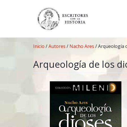
Saltar
al
contenido
Inicio
/
Autores
/
Nacho Ares
/
Arqueología d
Arqueología de los di