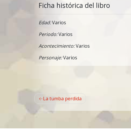
Ficha histórica del libro
Edad:
Varios
Periodo:
Varios
Acontecimiento:
Varios
Personaje:
Varios
Navegación
La tumba perdida
de
entradas