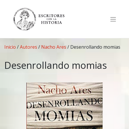
Saltar
al
contenido
Inicio
/
Autores
/
Nacho Ares
/
Desenrollando momias
Desenrollando momias