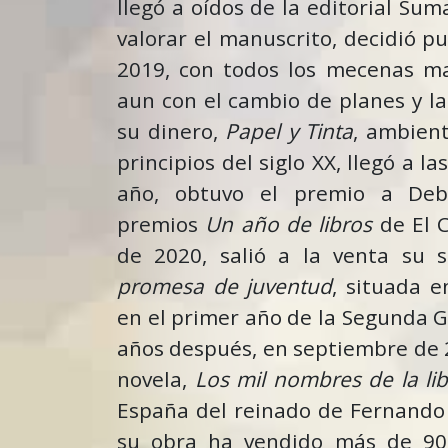
llegó a oídos de la editorial Sum
valorar el manuscrito, decidió pu
2019, con todos los mecenas m
aun con el cambio de planes y l
su dinero,
Papel y Tinta
, ambien
principios del siglo XX, llegó a l
año, obtuvo el premio a Debu
premios
Un año de libros
de El C
de 2020, salió a la venta su 
promesa de juventud
, situada e
en el primer año de la Segunda G
años después, en septiembre de 2
novela,
Los mil nombres de la li
España del reinado de Fernando V
su obra ha vendido más de 90.