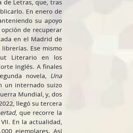
a de Letras, que, tras
blicarlo. En enero de
anteniendo su apoyo
a opción de recuperar
tada en el Madrid de
as librerías. Ese mismo
t Literario en los
orte Inglés. A finales
segunda novela,
Una
n un internado suizo
uerra Mundial, y, dos
022, llegó su tercera
bertad
, que recorre la
II. En la actualidad,
000 ejemplares. Así