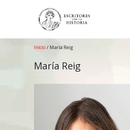
Saltar
al
contenido
Inicio
/
María Reig
María Reig