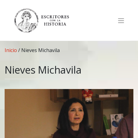
Saltar
al
contenido
Inicio
/
Nieves Michavila
Nieves Michavila