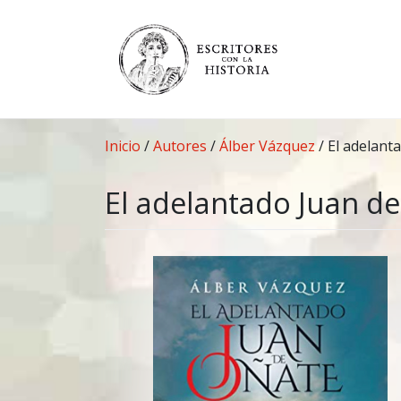
Saltar
al
contenido
Inicio
/
Autores
/
Álber Vázquez
/
El adelant
El adelantado Juan d