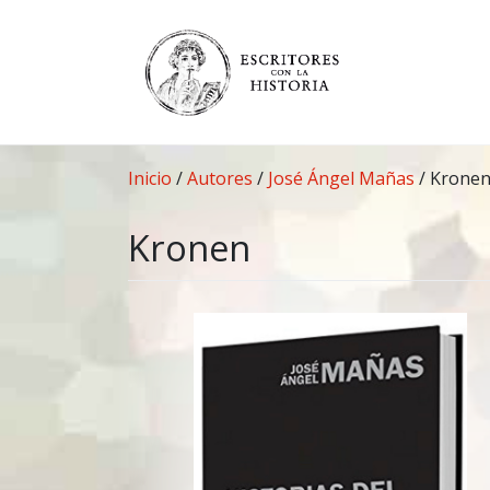
Saltar
al
contenido
Inicio
/
Autores
/
José Ángel Mañas
/
Krone
Kronen