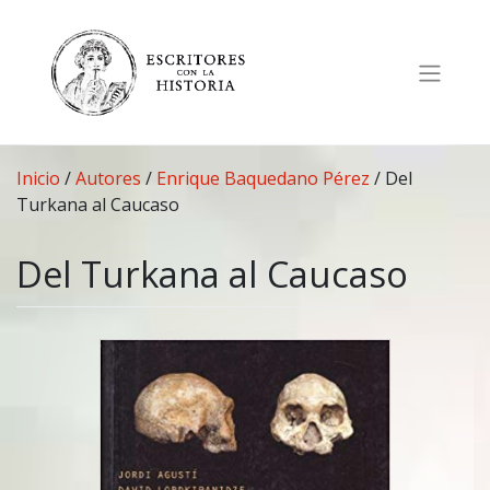
Saltar
al
contenido
Inicio
/
Autores
/
Enrique Baquedano Pérez
/
Del
Turkana al Caucaso
Del Turkana al Caucaso