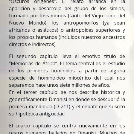
“Oscuros orígenes”. El relato arranca en la
aparición y desarrollo del grupo de los simios,
formado por loss monos (tanto del Viejo como del
Nuevo Mundo), los antropomorfos (ya sean
africanos o asiáticos) o antropoides superiores y
los propios humanos (incluidos nuestros ancestros
directos e indirectos).
El segundo capítulo lleva el emotivo título de
“Memorias de África”. El tema central es el estudio
de los primeros homínidos. a partir de alguna
especie de hominoideo miocénico del cual nos
separamos hace unos siete millones de años.
En el tercer capítulo, se nos describe histórica y
geográficamente Dmanisi en donde se descubrió la
primera mandíbula (D-211) y el debate que suscitó
su hipotética antigüedad.
El cuarto capítulo se centra nuevamente en los
restos humanos hallados en Dmanisi.. Muchos de