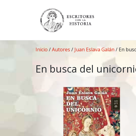
Saltar
al
contenido
Inicio
/
Autores
/
Juan Eslava Galán
/
En busc
En busca del unicorn