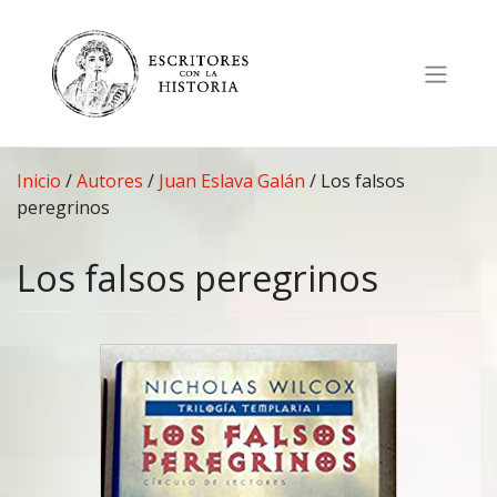
Saltar
al
contenido
Inicio
/
Autores
/
Juan Eslava Galán
/
Los falsos
peregrinos
Los falsos peregrinos