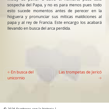
sospecha del Papa, y no es para menos pues todo
esto sucede momentos antes de perecer en la
hoguera y pronunciar sus míticas maldiciones al
papa y al rey de Francia. Este encargo los acabará
llevando en busca del arca perdida.
Navegación
En busca del
Las trompetas de Jericó
de
unicornio
entradas
© 2026
Escritores con la historia
|