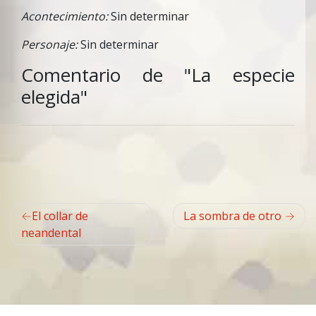
Acontecimiento:
Sin determinar
Personaje:
Sin determinar
Comentario de "La especie
elegida"
Navegación
El collar de
La sombra de otro
de
neandental
entradas