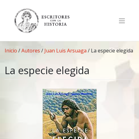
Saltar
al
contenido
Inicio
/
Autores
/
Juan Luis Arsuaga
/
La especie elegida
La especie elegida