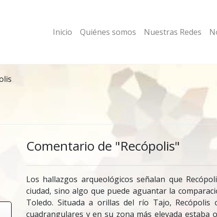
Inicio
Quiénes somos
Nuestras Redes
No
lis
Comentario de "Recópolis"
Los hallazgos arqueológicos señalan que Recópo
ciudad, sino algo que puede aguantar la comparaci
Toledo. Situada a
orillas del río Tajo
, Recópolis
cuadrangulares y en su zona más elevada estaba oc