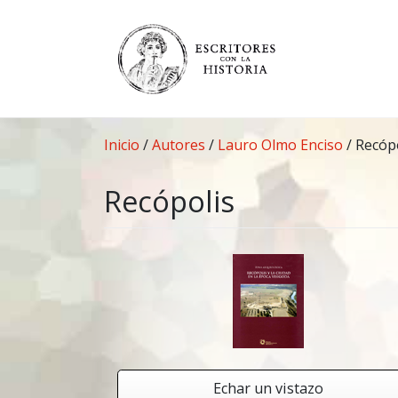
Saltar
al
contenido
Inicio
/
Autores
/
Lauro Olmo Enciso
/
Recópo
Recópolis
Echar un vistazo