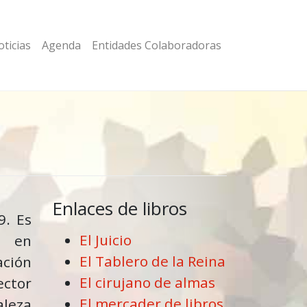
ticias
Agenda
Entidades Colaboradoras
Enlaces de libros
9. Es
El Juicio
do en
El Tablero de la Reina
ción
El cirujano de almas
ector
El mercader de libros
leza