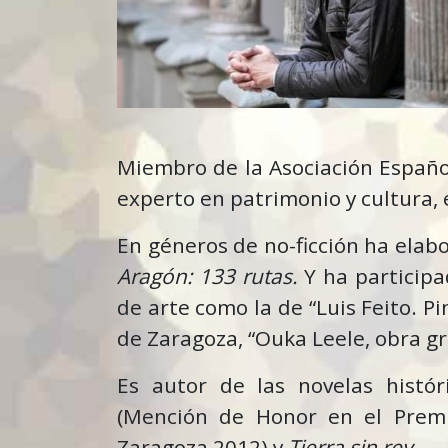
Miembro de la Asociación Español
experto en patrimonio y cultura,
En géneros de no-ficción ha elabo
Aragón: 133 rutas.
Y ha participa
de arte como la de “Luis Feito. P
de Zaragoza, “Ouka Leele, obra g
Es autor de las novelas histó
(Mención de Honor en el Premi
Zaragoza 2012) y
Tierra sin rey
.