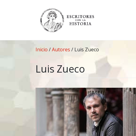
Saltar
al
contenido
Inicio
/
Autores
/
Luis Zueco
Luis Zueco