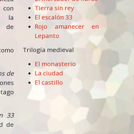
Tierra sin rey
 con
El escalón 33
e la
Rojo amanecer en
io de
Lepanto
Trilogía medieval
 como
El monasterio
La ciudad
os de
El castillo
iones
stago
ón 33
ad de