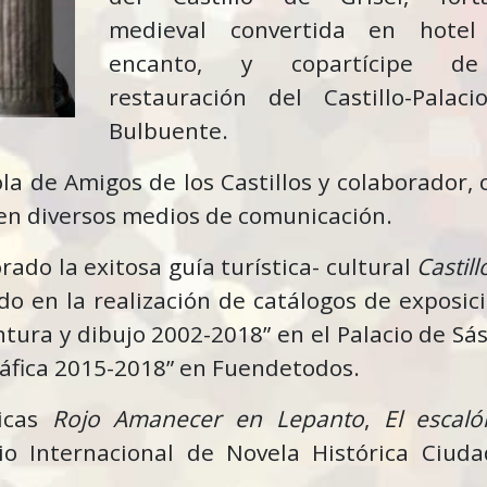
medieval convertida en hotel
encanto, y copartícipe d
restauración del Castillo-Palac
Bulbuente.
a de Amigos de los Castillos y colaborador,
 en diversos medios de comunicación.
rado la exitosa guía turística- cultural
Castill
do en la realización de catálogos de exposic
intura y dibujo 2002-2018” en el Palacio de Sá
ráfica 2015-2018” en Fuendetodos.
ricas
Rojo Amanecer en Lepanto
,
El escal
o Internacional de Novela Histórica Ciud