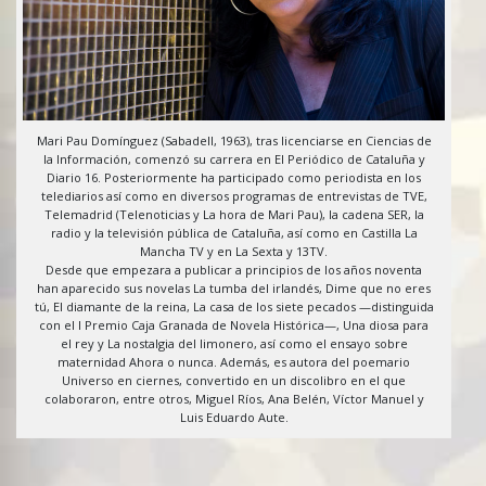
Mari Pau Domínguez (Sabadell, 1963), tras licenciarse en Ciencias de
la Información, comenzó su carrera en El Periódico de Cataluña y
Diario 16. Posteriormente ha participado como periodista en los
telediarios así como en diversos programas de entrevistas de TVE,
Telemadrid (Telenoticias y La hora de Mari Pau), la cadena SER, la
radio y la televisión pública de Cataluña, así como en Castilla La
Mancha TV y en La Sexta y 13TV.
Desde que empezara a publicar a principios de los años noventa
han aparecido sus novelas La tumba del irlandés, Dime que no eres
tú, El diamante de la reina, La casa de los siete pecados —distinguida
con el I Premio Caja Granada de Novela Histórica—, Una diosa para
el rey y La nostalgia del limonero, así como el ensayo sobre
maternidad Ahora o nunca. Además, es autora del poemario
Universo en ciernes, convertido en un discolibro en el que
colaboraron, entre otros, Miguel Ríos, Ana Belén, Víctor Manuel y
Luis Eduardo Aute.