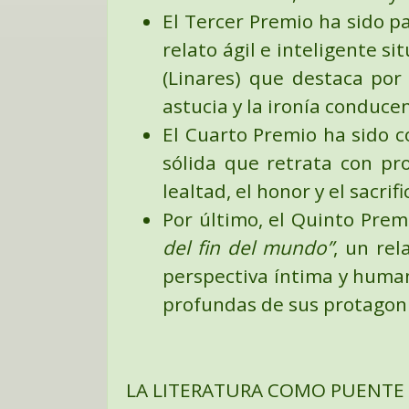
El
Tercer Premio
ha sido p
relato ágil e inteligente s
(Linares) que destaca por
astucia y la ironía conduce
El
Cuarto Premio
ha sido c
sólida que retrata con pr
lealtad, el honor y el sacrif
Por último, el
Quinto Prem
del fin del mundo”
, un rel
perspectiva íntima y human
profundas de sus protagoni
LA LITERATURA COMO PUENTE 