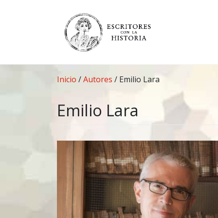
Saltar
al
contenido
Inicio
/
Autores
/
Emilio Lara
Emilio Lara