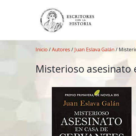
Saltar
al
contenido
Inicio
/
Autores
/
Juan Eslava Galán
/
Misteri
Misterioso asesinato 